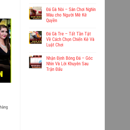
Gà
Không
Thomo
có
–
Đá Gà Nòi – Sân Chơi Nghìn
bình
Sân
luận
Máu cho Người Mê Kê
Chơi
ở
Thực
Quyền
Đá
Chiến,
Gà
Cược
Không
Trực
Hay
có
Tiếp
Đá Gà Tre – Tất Tần Tật
Thắng
bình
–
Lớn
luận
Về Cách Chọn Chiến Kê Và
Mãn
ở
Nhãn
Luật Chơi
Đá
Kịch
Gà
Tính,
Không
Nòi
Rinh
có
–
Nhận Định Bóng Đá – Góc
Thưởng
bình
Sân
Hấp
luận
Nhìn Và Lời Khuyên Sau
Chơi
ở
Dẫn
Nghìn
Trận Đấu
Đá
Máu
Gà
cho
Không
Tre
Người
có
–
Mê
bình
Tất
Kê
luận
Tần
ở
Quyền
Tật
Nhận
Về
Định
Cách
Bóng
Chọn
Đá
 hàng
Chiến
–
Kê
Góc
Và
Nhìn
Luật
Và
Chơi
Lời
Khuyên