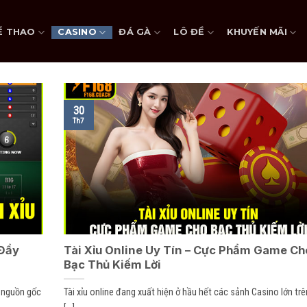
Ể THAO
CASINO
ĐÁ GÀ
LÔ ĐỀ
KHUYẾN MÃI
30
Th7
 Đầy
Tài Xỉu Online Uy Tín – Cực Phẩm Game Ch
Bạc Thủ Kiếm Lời
ó nguồn gốc
Tài xỉu online đang xuất hiện ở hầu hết các sảnh Casino lớn tr