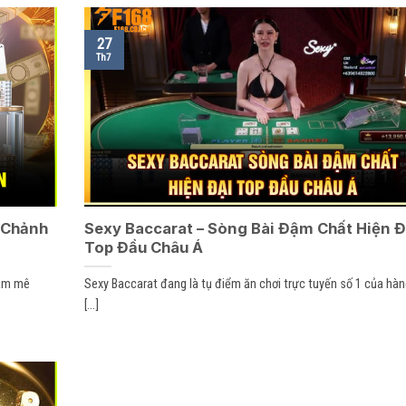
27
Th7
 Chảnh
Sexy Baccarat – Sòng Bài Đậm Chất Hiện Đ
Top Đầu Châu Á
đam mê
Sexy Baccarat đang là tụ điểm ăn chơi trực tuyến số 1 của hàn
[...]