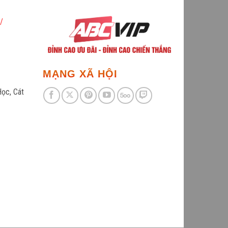
/
MẠNG XÃ HỘI
Học, Cát