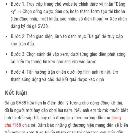
Bước 1: Truy cập trang chủ website chính thức và nhấn “Đăng
ký” ⇒ Chọn cổng cược. Sau đó, hoàn thành form tạo tài khoản
(tên đăng nhập, mật khẩu, xác nhận, số điện thoại) ⇒ Xác nhận
đăng ký đá gà SV38.
Bước 2: Trên giao diện, ấn vào danh mục “Đá gà” để truy cập
kho trận đấu.
Bước 3: Chọn sảnh để vào xem, dưới từng giao diện phát sóng
có hiển thị thông tin kèo cho anh em vào cược.
Bước 4: Tận hưởng trận chiến dưới lớp hình ảnh rõ nét, âm
thanh sống động và chờ đợi kết quả được xác định.
Kết luận
Đá gà SV38 hứa hẹn là điểm đến lý tưởng cho cộng đồng kê thủ,
dù là người mới hay dân chơi lâu năm. Nếu anh em tò mò muốn biết
lịch thi đấu sắp tới, hãy chủ động làm theo hướng dẫn mà
trang
chủ f168
chia sẻ. Đảm bảo những gì thương hiệu mang đến sẽ biến
trải nghiệm xem trực tuyến nhàm chán trở nên trọn vẹn, hấp dẫn