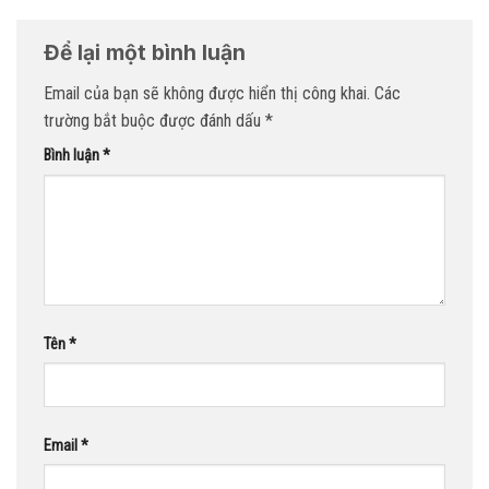
Để lại một bình luận
Email của bạn sẽ không được hiển thị công khai.
Các
trường bắt buộc được đánh dấu
*
Bình luận
*
Tên
*
Email
*