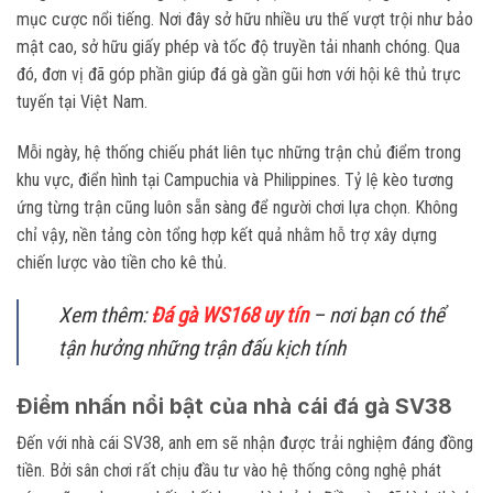
mục cược nổi tiếng. Nơi đây sở hữu nhiều ưu thế vượt trội như bảo
mật cao, sở hữu giấy phép và tốc độ truyền tải nhanh chóng. Qua
đó, đơn vị đã góp phần giúp đá gà gần gũi hơn với hội kê thủ trực
tuyến tại Việt Nam.
Mỗi ngày, hệ thống chiếu phát liên tục những trận chủ điểm trong
khu vực, điển hình tại Campuchia và Philippines. Tỷ lệ kèo tương
ứng từng trận cũng luôn sẵn sàng để người chơi lựa chọn. Không
chỉ vậy, nền tảng còn tổng hợp kết quả nhằm hỗ trợ xây dựng
chiến lược vào tiền cho kê thủ.
Xem thêm:
Đá gà WS168 uy tín
– nơi bạn có thể
tận hưởng những trận đấu kịch tính
Điểm nhấn nổi bật của nhà cái đá gà SV38
Đến với nhà cái SV38, anh em sẽ nhận được trải nghiệm đáng đồng
tiền. Bởi sân chơi rất chịu đầu tư vào hệ thống công nghệ phát