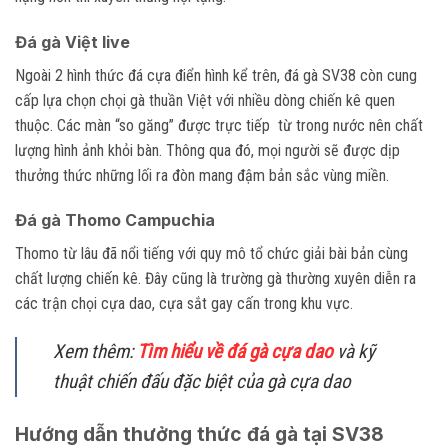
Đá gà Việt live
Ngoài 2 hình thức đá cựa điển hình kể trên, đá gà SV38 còn cung
cấp lựa chọn chọi gà thuần Việt với nhiều dòng chiến kê quen
thuộc. Các màn “so găng” được trực tiếp từ trong nước nên chất
lượng hình ảnh khỏi bàn. Thông qua đó, mọi người sẽ được dịp
thưởng thức những lối ra đòn mang đậm bản sắc vùng miền.
Đá gà Thomo Campuchia
Thomo từ lâu đã nổi tiếng với quy mô tổ chức giải bài bản cùng
chất lượng chiến kê. Đây cũng là trường gà thường xuyên diễn ra
các trận chọi cựa dao, cựa sắt gay cấn trong khu vực.
Xem thêm:
Tìm hiểu về đá gà cựa dao
và kỹ
thuật chiến đấu đặc biệt của gà cựa dao
Hướng dẫn thưởng thức đá gà tại SV38